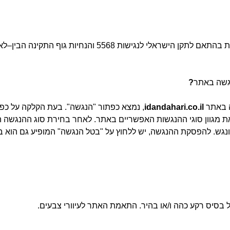
בהתאם לתקן הישראלי לנגישות
5568
והנחיות גוף התקינה הבין
–
לא
גשה באתר
?
ה באתר
idandahari.co.il
,
נמצא כפתור
"
הנגשה
".
בעת הקלקה על כפת
ת מגוון סוגי ההנגשות האפשריים באתר
.
לאחר בחירת סוג ההנגשה ה
נגש
.
להפסקת ההנגשה
,
יש ללחוץ על
"
בטל הנגשה
"
המופיע גם הוא 
על בסיס רקע כהה ו
/
או בהיר
.
התאמת האתר לעיוורי צבעים
.