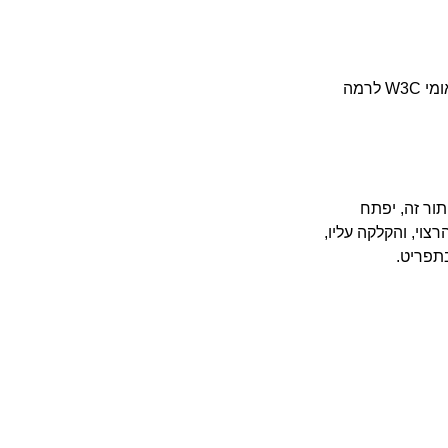
ומי
W3C
לרמה
ור זה
,
יפתח
רצוי
,
והקלקה עליו
,
בתפריט
.