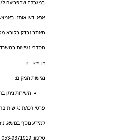
במגבלה שהפריעה לגלי
אנא ידעו אותנו באמצ
האתר נבדק בקורא מס
הסדרי נגישות במשרד
אין משרדים
נגישות המקום
:
השירות ניתן בת
פרטי רכז
/
ת נגישות בח
למידע נוסף בנושא
,
ני
טלפון
: 053-9371919
א