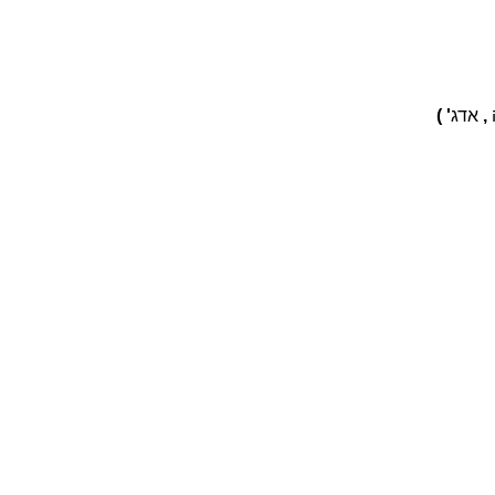
,
אדג
' )