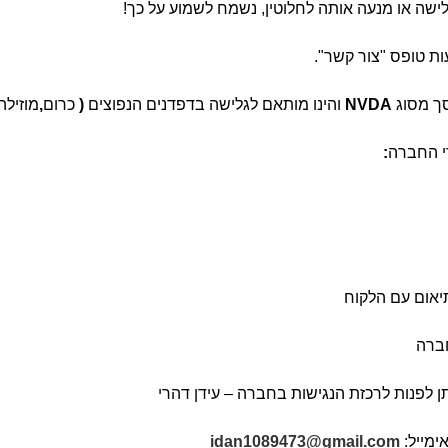
שה או מנעה אותה לחלוטין
,
נשמח לשמוע על כך
!
עות טופס
"
צור קשר
".
ך מסוג
NVDA
והינו מותאם לגלישה בדפדנים הנפוצים
(
כרום
,
מוזילה
י החברה
:
יאום עם הלקוח
ברה
תן לפנות לרכזת הנגישות בחברה –
עידן דהרי
ימייל
:
idan1089473@gmail.com